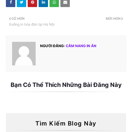
CŨ HƠN
MỚI HƠN
Xưởng in hóa đơn tại Hà Nội
NGƯỜI ĐĂNG:
CẨM NANG IN ẤN
Bạn Có Thể Thích Những Bài Đăng Này
Tìm Kiếm Blog Này