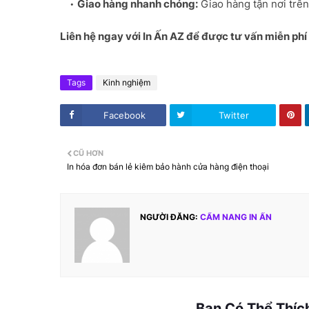
Giao hàng nhanh chóng:
Giao hàng tận nơi trê
Liên hệ ngay với In Ấn AZ để được tư vấn miễn phí 
Tags
Kinh nghiệm
Facebook
Twitter
CŨ HƠN
In hóa đơn bán lẻ kiêm bảo hành cửa hàng điện thoại
NGƯỜI ĐĂNG:
CẨM NANG IN ẤN
Bạn Có Thể Thíc