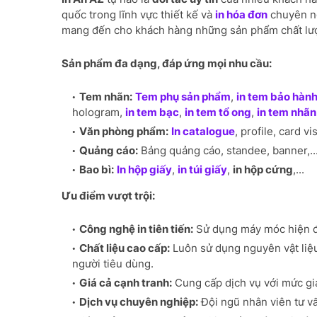
quốc trong lĩnh vực thiết kế và
in hóa đơn
chuyên n
mang đến cho khách hàng những sản phẩm chất lượn
Sản phẩm đa dạng, đáp ứng mọi nhu cầu:
Tem nhãn:
Tem phụ sản phẩm
,
in tem bảo hàn
hologram,
in tem bạc
,
in tem tổ ong
,
in tem nhã
Văn phòng phẩm:
In catalogue
, profile, card vis
Quảng cáo:
Bảng quảng cáo, standee, banner,..
Bao bì:
In hộp giấy
,
in túi giấy
,
in hộp cứng
,...
Ưu điểm vượt trội:
Công nghệ in tiên tiến:
Sử dụng máy móc hiện đạ
Chất liệu cao cấp:
Luôn sử dụng nguyên vật liệ
người tiêu dùng.
Giá cả cạnh tranh:
Cung cấp dịch vụ với mức giá
Dịch vụ chuyên nghiệp:
Đội ngũ nhân viên tư vấ