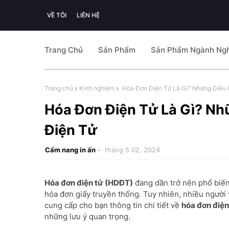
VỀ TÔI
LIÊN HỆ
Trang Chủ
Sản Phẩm
Sản Phẩm Ngành Ng
Trang chủ
Kinh nghiệm
Hóa Đơn Điện Tử Là Gì? Những Điều 
Hóa Đơn Điện Tử Là Gì? Nh
Điện Tử
Cẩm nang in ấn
tháng 5 02, 2024
Hóa đơn điện tử (HDĐT)
đang dần trở nên phổ biến
hóa đơn giấy truyền thống. Tuy nhiên, nhiều người v
cung cấp cho bạn thông tin chi tiết về
hóa đơn điện
những lưu ý quan trọng.