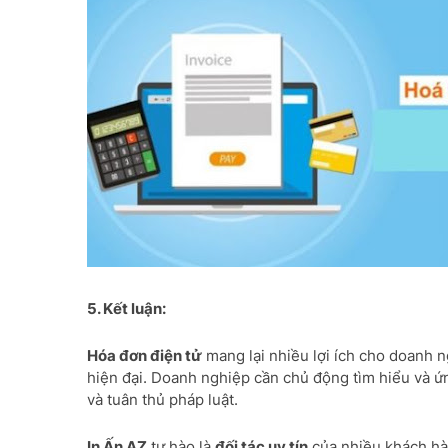
5. Kết luận:
Hóa đơn điện tử
mang lại nhiều lợi ích cho doanh n
hiện đại. Doanh nghiệp cần chủ động tìm hiểu và ứ
và tuân thủ pháp luật.
In Ấn AZ
tự hào là
đối tác uy tín
của nhiều khách hàn